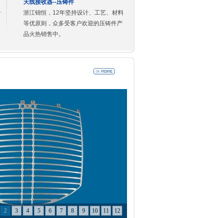
天线接收器--压铸件
合
浙江锦恒，12年坚持设计、工艺、材料
等优原则，众多受客户欢迎的压铸件产
品火热销售中。
2
3
4
5
6
7
8
9
10
11
12