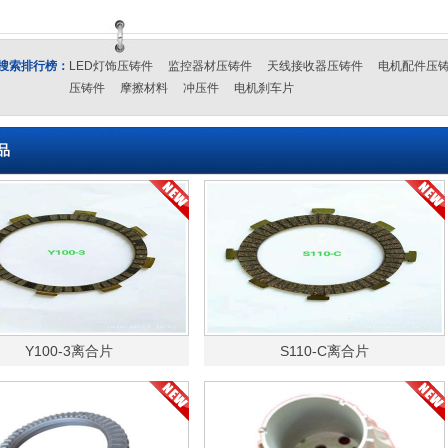
搜索排行榜：
LED灯饰压铸件
监控器材压铸件
天线接收器压铸件
电机配件压
压铸件
摩擦材料
冲压件
电机刹车片
品
Y100-3离合片
S110-C离合片