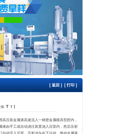
[
返回
] [
打印
]
T
体:
】
T
用高压装金属液高速流入一精密金属模具型腔内，
属液由手工或自动浇注装置浇入压室内，然后压射
口自动流入压室。压射冲头向下运动，推动金属液