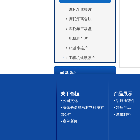
›
摩托车摩擦片
›
摩托车离合块
›
摩托车主动盘
›
电机刹车片
›
纸基摩擦片
›
工程机械摩擦片
联系我们
热线:
15867126150（微信同号）
电话:
15867126150
关于锦恒
产品展示
传真:
0573-87966720
▪
公司文化
▪
铝锌压铸件
▪
安徽长命摩擦材料科技有
▪
冲压产品
邮箱:
fangke @zjkingdom.com
限公司
▪
摩擦材料
网址:
www.zjkingdom.com
▪
案例新闻
地址:
海宁市长安镇农发区新兴路
19号