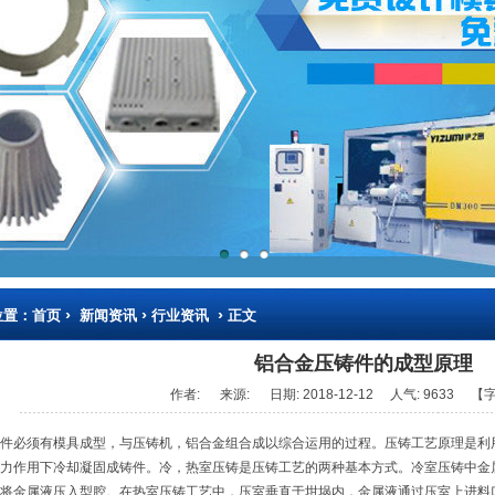
›
›
›
位置：
首页
新闻资讯
行业资讯
正文
铝合金压铸件的成型原理
作者:
来源:
日期:
2018-12-12
人气:
9633
【字
件必须有模具成型，与压铸机，铝合金组合成以综合运用的过程。压铸工艺原理是利
力作用下冷却凝固成铸件。冷，热室压铸是压铸工艺的两种基本方式。冷室压铸中金
将金属液压入型腔。在热室压铸工艺中，压室垂直于坩埚内，金属液通过压室上进料