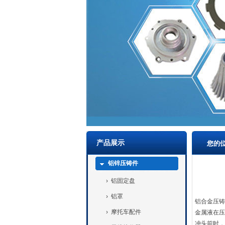
产品展示
您的
铝锌压铸件
›
铝固定盘
›
铝罩
铝合金压铸
›
摩托车配件
金属液在压
冲头前时，